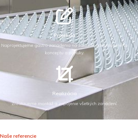
Projekcia
Naprojektujeme gastro zariadenia na základe odsújhlaseného
konceptu a ponuky.
Realizácia
Zrealizueme montáž a zapojenie všetkých zariadení.
Naše referencie