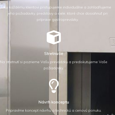
Ku každému klientovi pristupujeme individuálne a zohľadňujeme
jeho požiadavky, predstavy a ciele, ktoré chce dosiahnuť pri
príprave gastroprevdzky.
Stretnutie
Na stretnutí si pozrieme Vašu prevádzku a prediskutujeme Vaše
požiadavky.
Návrh konceptu
Pripravíme koncept návrhu a technickú a cenovú ponuku.