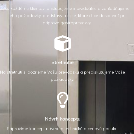
Ku každému klientovi pristupujeme individuálne a zohľadňujeme
jeho požiadavky, predstavy a ciele, ktoré chce dosiahnuť pri
príprave gastroprevdzky.
Stretnutie
Na stretnutí si pozrieme Vašu prevádzku a prediskutujeme Vaše
požiadavky.
Návrh konceptu
Pripravíme koncept návrhu a technickú a cenovú ponuku.