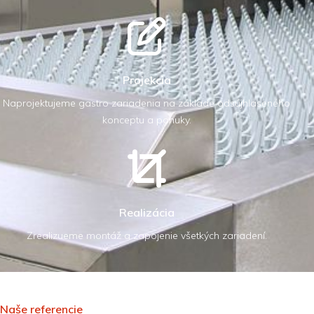
Projekcia
Naprojektujeme gastro zariadenia na základe odsújhlaseného
konceptu a ponuky.
Realizácia
Zrealizueme montáž a zapojenie všetkých zariadení.
Naše referencie