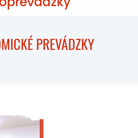
roprevádzky
OMICKÉ PREVÁDZKY