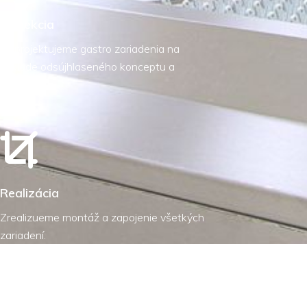
Projekcia
Naprojektujeme gastro zariadenia na
základe odsújhlaseného konceptu a
ponuky.
Realizácia
Zrealizueme montáž a zapojenie všetkých
zariadení.