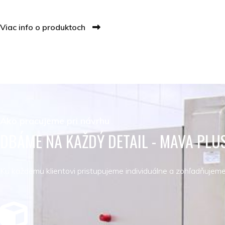
Viac info o produktoch
Ako pracujeme pri návrhu
DBÁME NA KAŽDÝ DETAIL - MAVA PLU
Ku každému klientovi pristupujeme individuálne a zohľadňujeme 