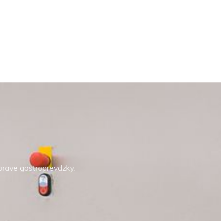
íprave gastroprevdzky.