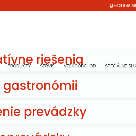
+421 948 8
tívne riešenia
PRODUKTY
SERVIS
VEĽKOOBCHOD
ŠPECIÁLNE SL
v gastronómii
enie prevádzky