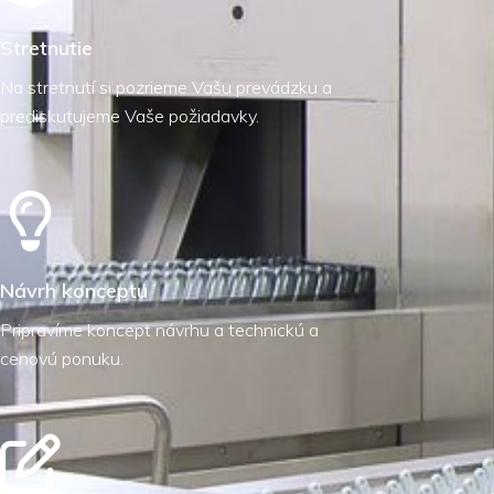
Stretnutie
Na stretnutí si pozrieme Vašu prevádzku a
prediskutujeme Vaše požiadavky.
Návrh konceptu
Pripravíme koncept návrhu a technickú a
cenovú ponuku.