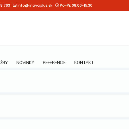
88 793
info@mavaplus.sk
Po-Pi: 08:00-15:30
UŽBY
NOVINKY
REFERENCIE
KONTAKT