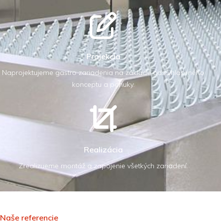
Projekcia
Naprojektujeme gastro zariadenia na základe odsújhlaseného
konceptu a ponuky.
Realizácia
Zrealizueme montáž a zapojenie všetkých zariadení.
Naše referencie