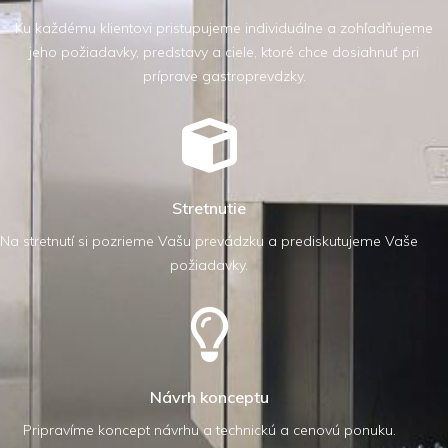
Ku každému klientovi pristupujeme individuálne a zohľadňujeme
jeho požiadavky, predstavy a ciele, ktoré chce dosiahnuť pri
príprave gastroprevdzky.
Stretnutie
Na stretnutí si pozrieme Vašu prevádzku a prediskutujeme Vaše
požiadavky.
Návrh konceptu
Pripravíme koncept návrhu a technickú a cenovú ponuku.