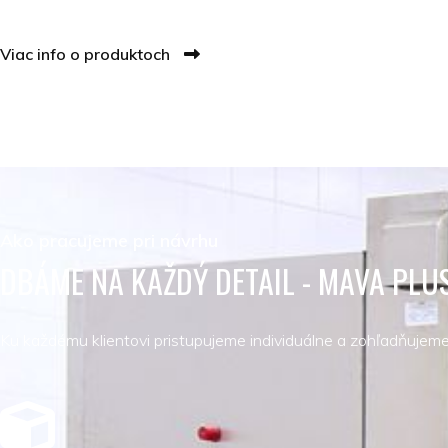
Viac info o produktoch
Ako pracujeme pri návrhu
DBÁME NA KAŽDÝ DETAIL - MAVA PLU
Ku každému klientovi pristupujeme individuálne a zohľadňujeme 