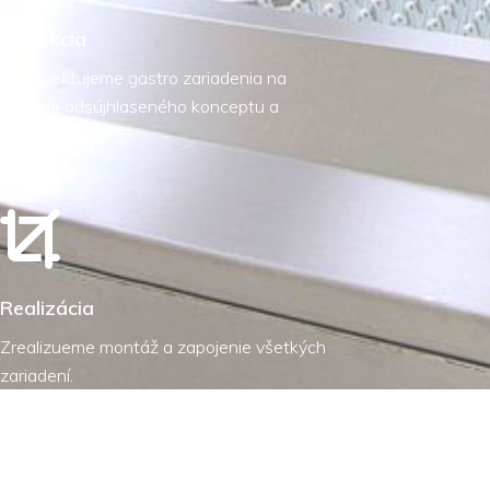
Projekcia
Naprojektujeme gastro zariadenia na
základe odsújhlaseného konceptu a
ponuky.
Realizácia
Zrealizueme montáž a zapojenie všetkých
zariadení.