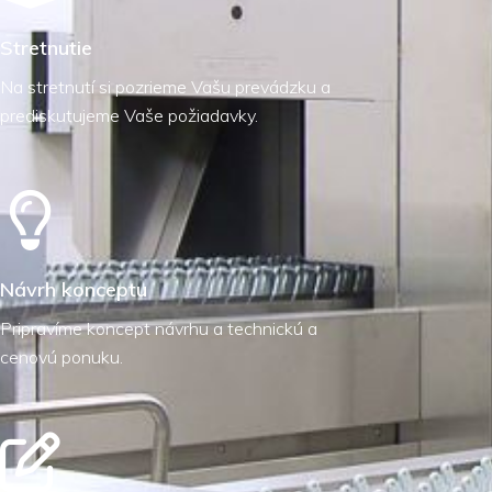
Stretnutie
Na stretnutí si pozrieme Vašu prevádzku a
prediskutujeme Vaše požiadavky.
Návrh konceptu
Pripravíme koncept návrhu a technickú a
cenovú ponuku.