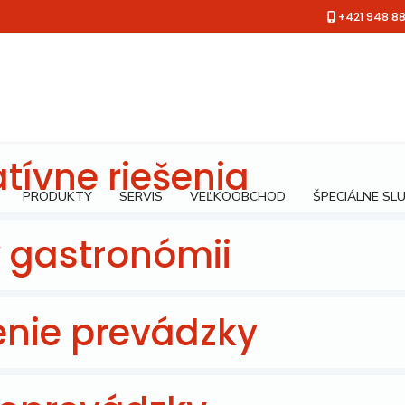
+421 948 8
tívne riešenia
PRODUKTY
SERVIS
VEĽKOOBCHOD
ŠPECIÁLNE SL
v gastronómii
enie prevádzky