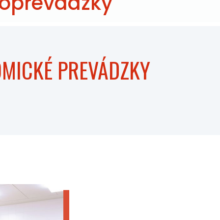
roprevádzky
OMICKÉ PREVÁDZKY