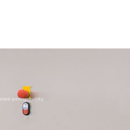
íprave gastroprevdzky.