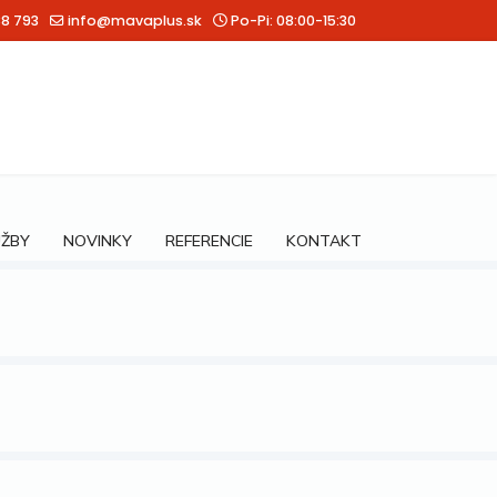
88 793
info@mavaplus.sk
Po-Pi: 08:00-15:30
UŽBY
NOVINKY
REFERENCIE
KONTAKT