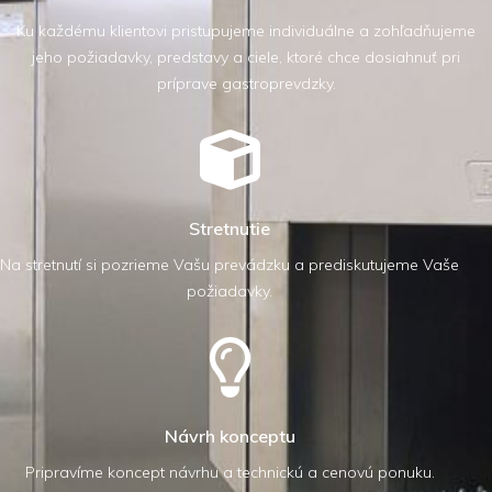
Ku každému klientovi pristupujeme individuálne a zohľadňujeme
jeho požiadavky, predstavy a ciele, ktoré chce dosiahnuť pri
príprave gastroprevdzky.
Stretnutie
Na stretnutí si pozrieme Vašu prevádzku a prediskutujeme Vaše
požiadavky.
Návrh konceptu
Pripravíme koncept návrhu a technickú a cenovú ponuku.