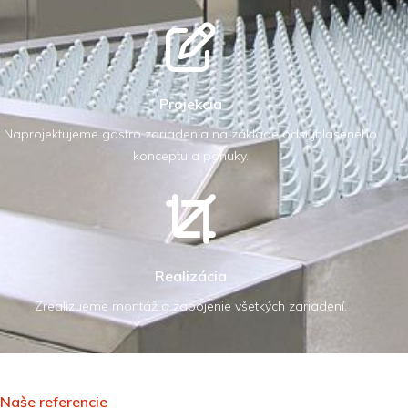
Projekcia
Naprojektujeme gastro zariadenia na základe odsújhlaseného
konceptu a ponuky.
Realizácia
Zrealizueme montáž a zapojenie všetkých zariadení.
Naše referencie