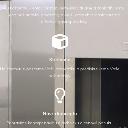
Ku každému klientovi pristupujeme individuálne a zohľadňujeme
jeho požiadavky, predstavy a ciele, ktoré chce dosiahnuť pri
príprave gastroprevdzky.
Stretnutie
Na stretnutí si pozrieme Vašu prevádzku a prediskutujeme Vaše
požiadavky.
Návrh konceptu
Pripravíme koncept návrhu a technickú a cenovú ponuku.