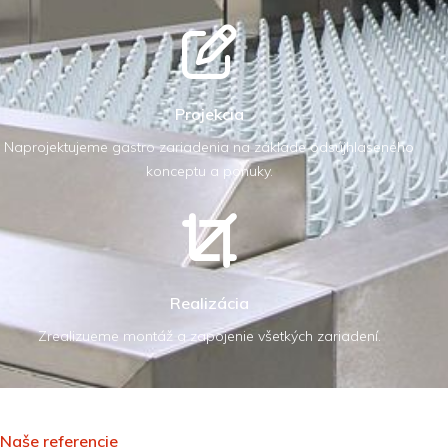
Projekcia
Naprojektujeme gastro zariadenia na základe odsújhlaseného
konceptu a ponuky.
Realizácia
Zrealizueme montáž a zapojenie všetkých zariadení.
Naše referencie