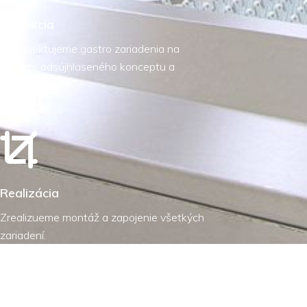
Projekcia
Naprojektujeme gastro zariadenia na
základe odsújhlaseného konceptu a
ponuky.
Realizácia
Zrealizueme montáž a zapojenie všetkých
zariadení.