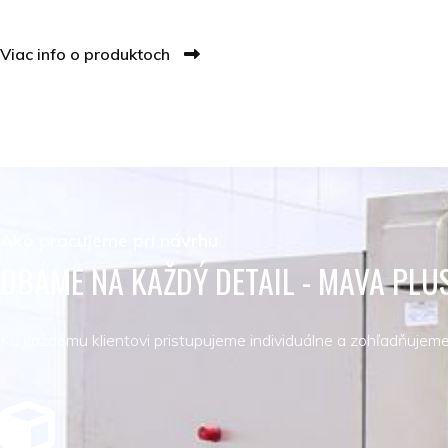
Viac info o produktoch
Ako pracujeme pri návrhu
DBÁME NA KAŽDÝ DETAIL - MAVA PLU
Ku každému klientovi pristupujeme individuálne a zohľadňujeme 