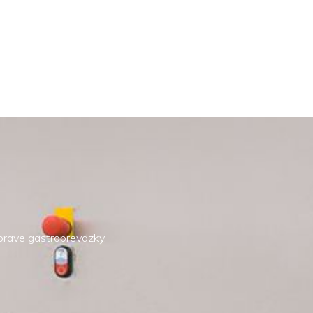
íprave gastroprevdzky.