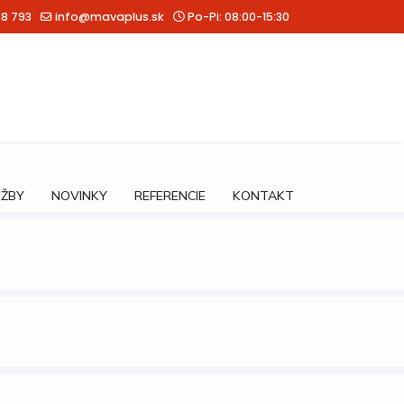
88 793
info@mavaplus.sk
Po-Pi: 08:00-15:30
UŽBY
NOVINKY
REFERENCIE
KONTAKT