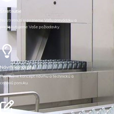
Stretnutie
Na stretnutí si pozrieme Vašu prevádzku a
prediskutujeme Vaše požiadavky.
Návrh konceptu
Pripravíme koncept návrhu a technickú a
cenovú ponuku.