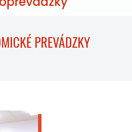
roprevádzky
OMICKÉ PREVÁDZKY