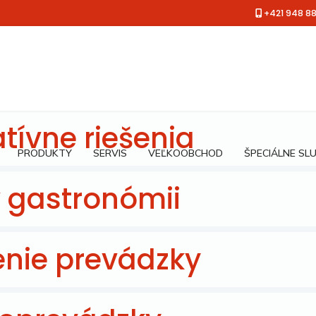
+421 948 8
tívne riešenia
PRODUKTY
SERVIS
VEĽKOOBCHOD
ŠPECIÁLNE SL
v gastronómii
enie prevádzky