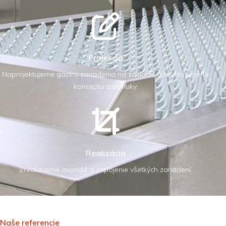
Projekcia
Naprojektujeme gastro zariadenia na základe odsújhlaseného
konceptu a ponuky.
Realizácia
Zrealizueme montáž a zapojenie všetkých zariadení.
Naše referencie