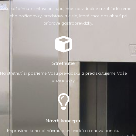
Ku každému klientovi pristupujeme individuálne a zohľadňujeme
jeho požiadavky, predstavy a ciele, ktoré chce dosiahnuť pri
príprave gastroprevdzky.
Stretnutie
Na stretnutí si pozrieme Vašu prevádzku a prediskutujeme Vaše
požiadavky.
Návrh konceptu
Pripravíme koncept návrhu a technickú a cenovú ponuku.