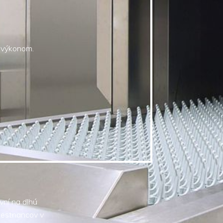
 výkonom.
vní na dlhú
mestnancov v