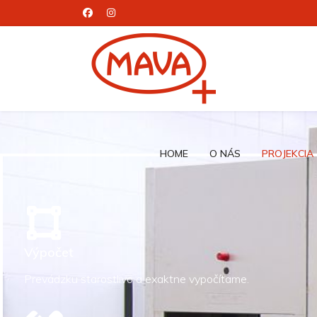
HOME
O NÁS
PROJEKCIA
Výpočet
Prevádzku starostlivo a exaktne vypočítame.