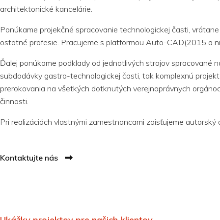
architektonické kancelárie.
Ponúkame projekčné spracovanie technologickej časti, vrátane
ostatné profesie. Pracujeme s platformou Auto-CAD(2015 a niž
Ďalej ponúkame podklady od jednotlivých strojov spracované
subdodávky gastro-technologickej časti, tak komplexnú projek
prerokovania na všetkých dotknutých verejnoprávnych orgánoch 
činnosti.
Pri realizáciách vlastnými zamestnancami zaisťujeme autorský d
Kontaktujte nás
Ukážky projektov pre našich klientov