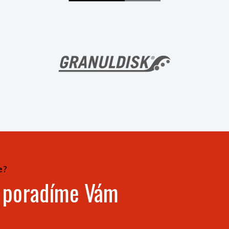
e?
- poradíme Vám