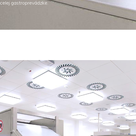
celej gastroprevádzke.