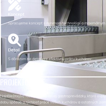
Koncept
Spracujeme koncept s minimom technológií a maximálnym
Detail
S dôrazom na detail pre efektívnu prácu kuchárov.
PROJEKTOVANIE
Najdôležitejšia fáza prípravy novej gastroprevádzky, ktorá ovply
dobu spôsob a rýchlosť práce vašich kuchárov a ostatných za