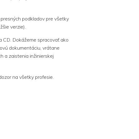
 presných podkladov pre všetky
šie verzie).
 na CD. Dokážeme spracovať ako
tovú dokumentáciu, vrátane
a zaistenia inžinierskej
ozor na všetky profesie.