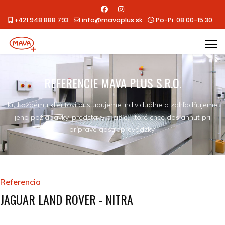
+421 948 888 793
info@mavaplus.sk
Po-Pi: 08:00-15:30
REFERENCIE MAVA PLUS S.R.O.
Ku každému klientovi pristupujeme individuálne a zohľadňujeme
jeho požiadavky, predstavy a ciele, ktoré chce dosiahnuť pri
príprave gastroprevádzky.
Referencia
JAGUAR LAND ROVER - NITRA