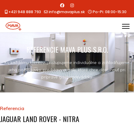
+421 948 888 793
info@mavaplus.sk
Po-Pi: 08:00-15:30
REFERENCIE MAVA PLUS S.R.O.
Ku každému klientovi pristupujeme individuálne a zohľadňujeme
jeho požiadavky, predstavy a ciele, ktoré chce dosiahnuť pri
príprave gastroprevádzky.
Referencia
JAGUAR LAND ROVER - NITRA