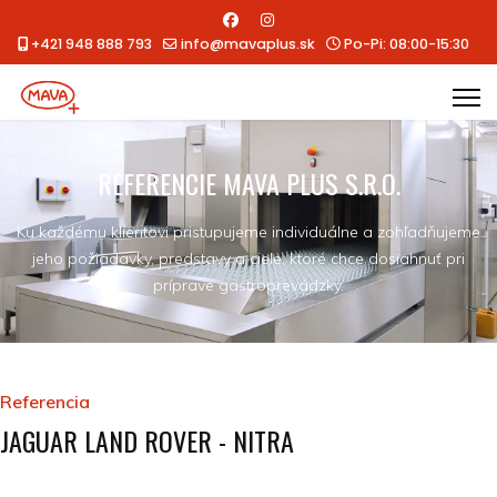
+421 948 888 793
info@mavaplus.sk
Po-Pi: 08:00-15:30
REFERENCIE MAVA PLUS S.R.O.
Ku každému klientovi pristupujeme individuálne a zohľadňujeme
jeho požiadavky, predstavy a ciele, ktoré chce dosiahnuť pri
príprave gastroprevádzky.
Referencia
JAGUAR LAND ROVER - NITRA