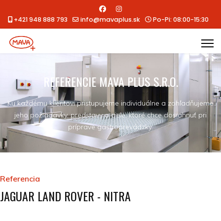
+421 948 888 793
info@mavaplus.sk
Po-Pi: 08:00-15:30
REFERENCIE MAVA PLUS S.R.O.
Ku každému klientovi pristupujeme individuálne a zohľadňujeme
jeho požiadavky, predstavy a ciele, ktoré chce dosiahnuť pri
príprave gastroprevádzky.
Referencia
JAGUAR LAND ROVER - NITRA