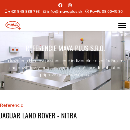
+421 948 888 793
info@mavaplus.sk
Po-Pi: 08:00-15:30
REFERENCIE MAVA PLUS S.R.O.
Ku každému klientovi pristupujeme individuálne a zohľadňujeme
jeho požiadavky, predstavy a ciele, ktoré chce dosiahnuť pri
príprave gastroprevádzky.
Referencia
JAGUAR LAND ROVER - NITRA