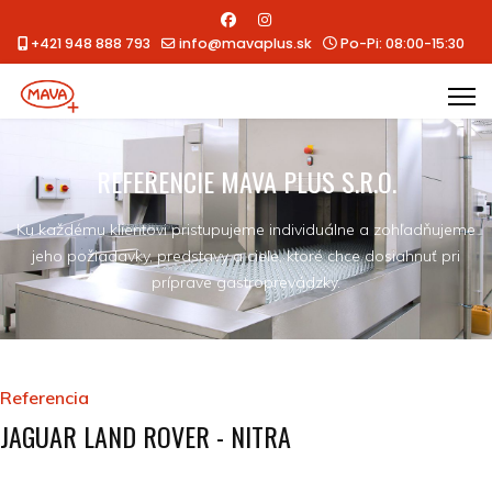
+421 948 888 793
info@mavaplus.sk
Po-Pi: 08:00-15:30
REFERENCIE MAVA PLUS S.R.O.
Ku každému klientovi pristupujeme individuálne a zohľadňujeme
jeho požiadavky, predstavy a ciele, ktoré chce dosiahnuť pri
príprave gastroprevádzky.
Referencia
JAGUAR LAND ROVER - NITRA