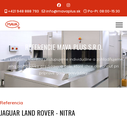
+421 948 888 793
info@mavaplus.sk
Po-Pi: 08:00-15:30
REFERENCIE MAVA PLUS S.R.O.
Ku každému klientovi pristupujeme individuálne a zohľadňujeme
jeho požiadavky, predstavy a ciele, ktoré chce dosiahnuť pri
príprave gastroprevádzky.
Referencia
JAGUAR LAND ROVER - NITRA