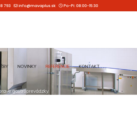
88 793
info@mavaplus.sk
Po-Pi: 08:00-15:30
UŽBY
NOVINKY
REFERENCIE
KONTAKT
íprave gastroprevádzky.