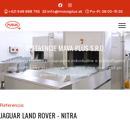
+421 948 888 793
info@mavaplus.sk
Po-Pi: 08:00-15:30
REFERENCIE MAVA PLUS S.R.O.
Ku každému klientovi pristupujeme individuálne a zohľadňujeme
jeho požiadavky, predstavy a ciele, ktoré chce dosiahnuť pri
príprave gastroprevádzky.
Referencia
JAGUAR LAND ROVER - NITRA