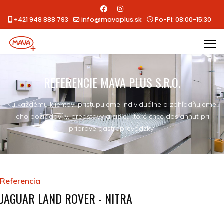
+421 948 888 793
info@mavaplus.sk
Po-Pi: 08:00-15:30
REFERENCIE MAVA PLUS S.R.O.
Ku každému klientovi pristupujeme individuálne a zohľadňujeme
jeho požiadavky, predstavy a ciele, ktoré chce dosiahnuť pri
príprave gastroprevádzky.
Referencia
JAGUAR LAND ROVER - NITRA