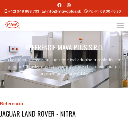
+421 948 888 793
info@mavaplus.sk
Po-Pi: 08:00-15:30
REFERENCIE MAVA PLUS S.R.O.
Ku každému klientovi pristupujeme individuálne a zohľadňujeme
jeho požiadavky, predstavy a ciele, ktoré chce dosiahnuť pri
príprave gastroprevádzky.
Referencia
JAGUAR LAND ROVER - NITRA