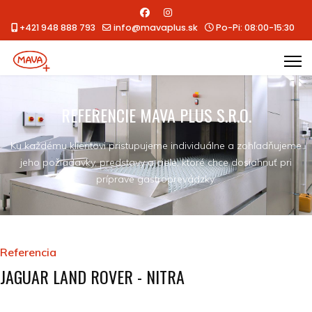
+421 948 888 793
info@mavaplus.sk
Po-Pi: 08:00-15:30
REFERENCIE MAVA PLUS S.R.O.
Ku každému klientovi pristupujeme individuálne a zohľadňujeme
jeho požiadavky, predstavy a ciele, ktoré chce dosiahnuť pri
príprave gastroprevádzky.
Referencia
JAGUAR LAND ROVER - NITRA