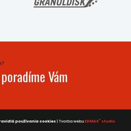
e?
- poradíme Vám
®
ravidlá používania cookies
| Tvorba webu
EDMAX
studio