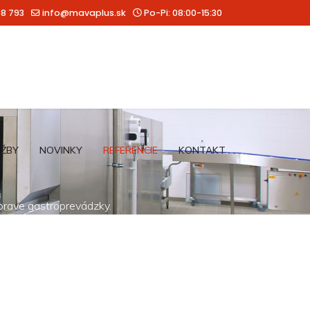
88 793
info@mavaplus.sk
Po-Pi: 08:00-15:30
UŽBY
NOVINKY
REFERENCIE
KONTAKT
íprave gastroprevádzky.