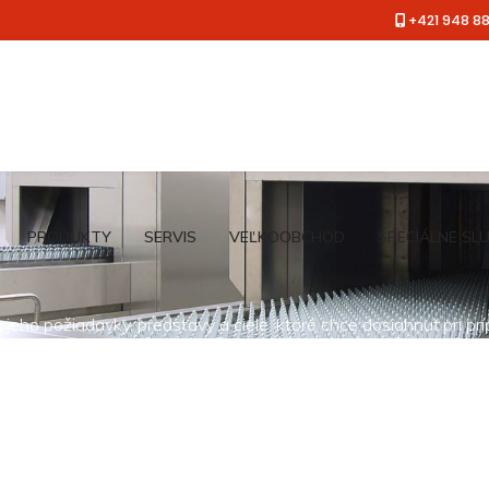
+421 948 8
PRODUKTY
SERVIS
VEĽKOOBCHOD
ŠPECIÁLNE SL
jeho požiadavky, predstavy a ciele, ktoré chce dosiahnuť pri pr