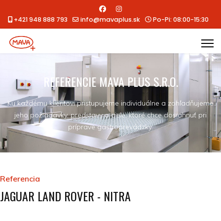
+421 948 888 793
info@mavaplus.sk
Po-Pi: 08:00-15:30
REFERENCIE MAVA PLUS S.R.O.
Ku každému klientovi pristupujeme individuálne a zohľadňujeme
jeho požiadavky, predstavy a ciele, ktoré chce dosiahnuť pri
príprave gastroprevádzky.
Referencia
JAGUAR LAND ROVER - NITRA