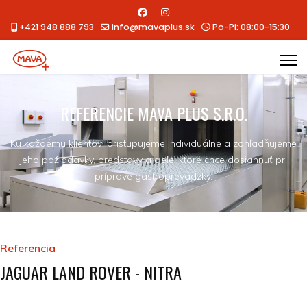
+421 948 888 793
info@mavaplus.sk
Po-Pi: 08:00-15:30
REFERENCIE MAVA PLUS S.R.O.
Ku každému klientovi pristupujeme individuálne a zohľadňujeme
jeho požiadavky, predstavy a ciele, ktoré chce dosiahnuť pri
príprave gastroprevádzky.
Referencia
JAGUAR LAND ROVER - NITRA