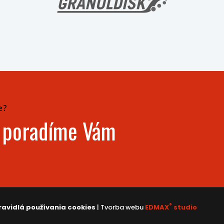
e?
- poradíme Vám
®
ravidlá používania cookies
| Tvorba webu
EDMAX
studio