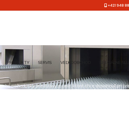
+421 948 8
PRODUKTY
SERVIS
VEĽKOOBCHOD
ŠPECIÁLNE SL
jeho požiadavky, predstavy a ciele, ktoré chce dosiahnuť pri pr