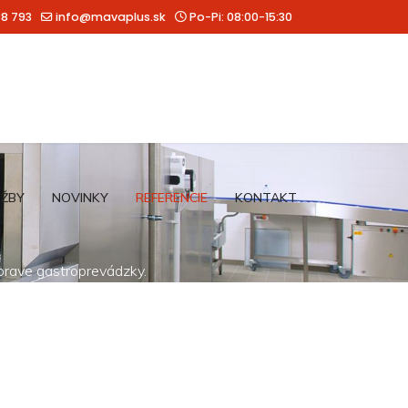
88 793
info@mavaplus.sk
Po-Pi: 08:00-15:30
UŽBY
NOVINKY
REFERENCIE
KONTAKT
íprave gastroprevádzky.