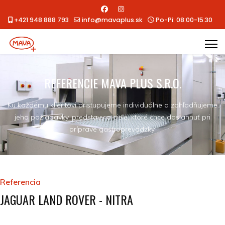
+421 948 888 793
info@mavaplus.sk
Po-Pi: 08:00-15:30
REFERENCIE MAVA PLUS S.R.O.
Ku každému klientovi pristupujeme individuálne a zohľadňujeme
jeho požiadavky, predstavy a ciele, ktoré chce dosiahnuť pri
príprave gastroprevádzky.
Referencia
JAGUAR LAND ROVER - NITRA