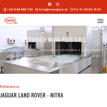
+421 948 888 793
info@mavaplus.sk
Po-Pi: 08:00-15:30
REFERENCIE MAVA PLUS S.R.O.
Ku každému klientovi pristupujeme individuálne a zohľadňujeme
jeho požiadavky, predstavy a ciele, ktoré chce dosiahnuť pri
príprave gastroprevádzky.
Referencia
JAGUAR LAND ROVER - NITRA