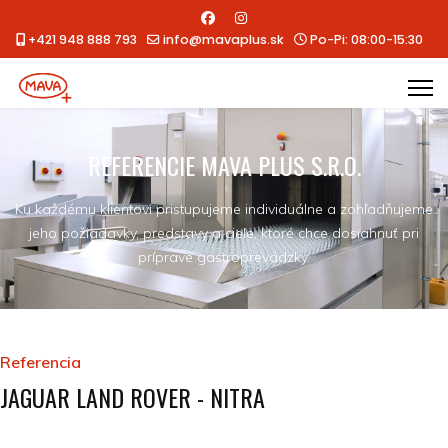
+421 948 888 793
info@mavaplus.sk
Po-Pi: 08:00-15:30
REFERENCIE MAVA PLUS S.R.O.
Ku každému klientovi pristupujeme individuálne a zohľadňujeme
jeho požiadavky, predstavy a ciele, ktoré chce dosiahnuť pri
príprave gastroprevádzky.
Referencia
JAGUAR LAND ROVER - NITRA