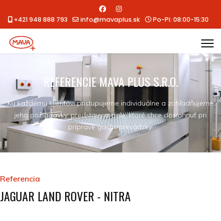
+421 948 888 793
info@mavaplus.sk
Po-Pi: 08:00-15:30
REFERENCIE MAVA PLUS S.R.O.
Ku každému klientovi pristupujeme individuálne a zohľadňujeme
jeho požiadavky, predstavy a ciele, ktoré chce dosiahnuť pri
príprave gastroprevádzky.
Referencia
JAGUAR LAND ROVER - NITRA