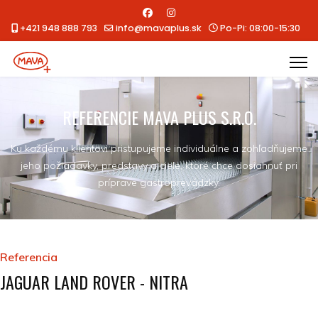
+421 948 888 793
info@mavaplus.sk
Po-Pi: 08:00-15:30
REFERENCIE MAVA PLUS S.R.O.
Ku každému klientovi pristupujeme individuálne a zohľadňujeme
jeho požiadavky, predstavy a ciele, ktoré chce dosiahnuť pri
príprave gastroprevádzky.
Referencia
JAGUAR LAND ROVER - NITRA