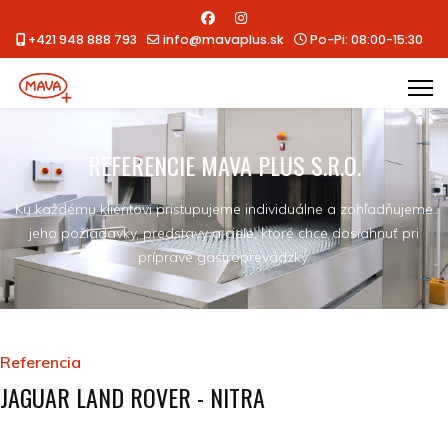
+421 948 888 793
info@mavaplus.sk
Po-Pi: 08:00-15:30
REFERENCIE MAVA PLUS S.R.O.
Ku každému klientovi pristupujeme individuálne a zohľadňujeme
jeho požiadavky, predstavy a ciele, ktoré chce dosiahnuť pri
príprave gastroprevádzky.
Referencia
JAGUAR LAND ROVER - NITRA