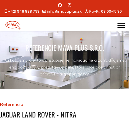
+421 948 888 793
info@mavaplus.sk
Po-Pi: 08:00-15:30
REFERENCIE MAVA PLUS S.R.O.
Ku každému klientovi pristupujeme individuálne a zohľadňujeme
jeho požiadavky, predstavy a ciele, ktoré chce dosiahnuť pri
príprave gastroprevádzky.
Referencia
JAGUAR LAND ROVER - NITRA