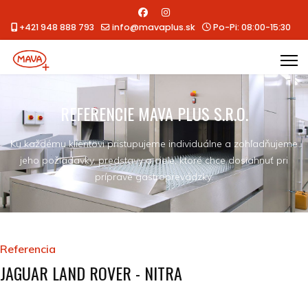
+421 948 888 793
info@mavaplus.sk
Po-Pi: 08:00-15:30
REFERENCIE MAVA PLUS S.R.O.
Ku každému klientovi pristupujeme individuálne a zohľadňujeme
jeho požiadavky, predstavy a ciele, ktoré chce dosiahnuť pri
príprave gastroprevádzky.
Referencia
JAGUAR LAND ROVER - NITRA