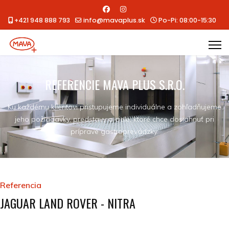
+421 948 888 793
info@mavaplus.sk
Po-Pi: 08:00-15:30
REFERENCIE MAVA PLUS S.R.O.
Ku každému klientovi pristupujeme individuálne a zohľadňujeme
jeho požiadavky, predstavy a ciele, ktoré chce dosiahnuť pri
príprave gastroprevádzky.
Referencia
JAGUAR LAND ROVER - NITRA