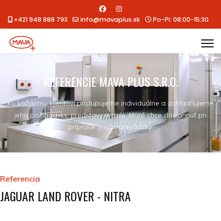
+421 948 888 793
info@mavaplus.sk
Po-Pi: 08:00-15:30
REFERENCIE MAVA PLUS S.R.O.
Ku každému klientovi pristupujeme individuálne a zohľadňujeme
jeho požiadavky, predstavy a ciele, ktoré chce dosiahnuť pri
príprave gastroprevádzky.
Referencia
JAGUAR LAND ROVER - NITRA