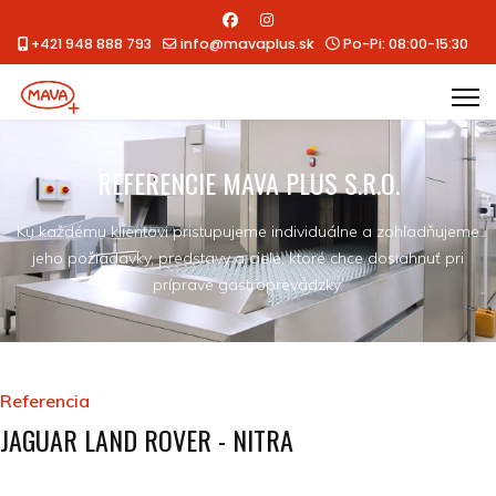
+421 948 888 793
info@mavaplus.sk
Po-Pi: 08:00-15:30
REFERENCIE MAVA PLUS S.R.O.
Ku každému klientovi pristupujeme individuálne a zohľadňujeme
jeho požiadavky, predstavy a ciele, ktoré chce dosiahnuť pri
príprave gastroprevádzky.
Referencia
JAGUAR LAND ROVER - NITRA