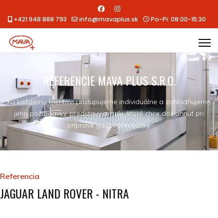
+421 948 888 793
info@mavaplus.sk
Po-Pi: 08:00-15:30
REFERENCIE MAVA PLUS S.R.O.
Ku každému klientovi pristupujeme individuálne a zohľadňujeme
jeho požiadavky, predstavy a ciele, ktoré chce dosiahnuť pri
príprave gastroprevádzky.
Referencia
JAGUAR LAND ROVER - NITRA