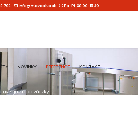
88 793
info@mavaplus.sk
Po-Pi: 08:00-15:30
UŽBY
NOVINKY
REFERENCIE
KONTAKT
íprave gastroprevádzky.