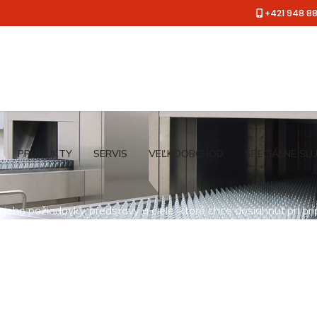
+421 948 8
PRODUKTY
SERVIS
VEĽKOOBCHOD
ŠPECIÁLNE SL
jeho požiadavky, predstavy a ciele, ktoré chce dosiahnuť pri pr