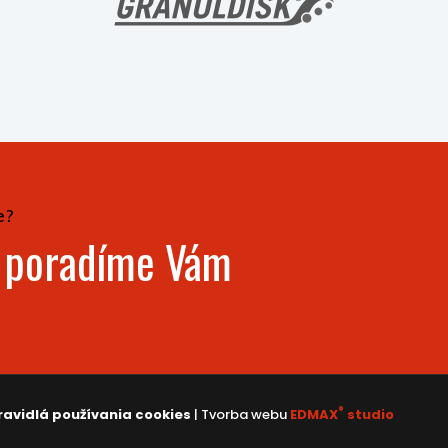
e?
- poradíme Vám
®
ravidlá používania cookies
| Tvorba webu
EDMAX
studio