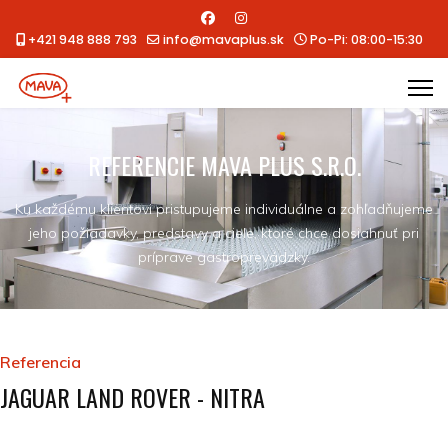
+421 948 888 793
info@mavaplus.sk
Po-Pi: 08:00-15:30
REFERENCIE MAVA PLUS S.R.O.
Ku každému klientovi pristupujeme individuálne a zohľadňujeme
jeho požiadavky, predstavy a ciele, ktoré chce dosiahnuť pri
príprave gastroprevádzky.
Referencia
JAGUAR LAND ROVER - NITRA