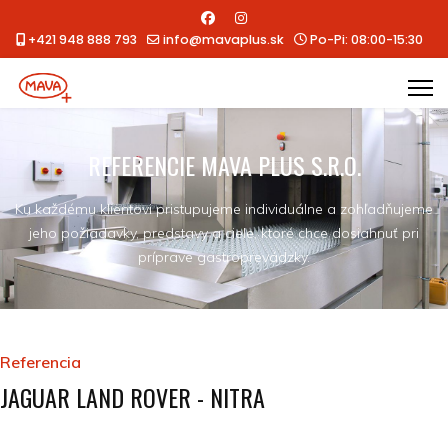
+421 948 888 793
info@mavaplus.sk
Po-Pi: 08:00-15:30
REFERENCIE MAVA PLUS S.R.O.
Ku každému klientovi pristupujeme individuálne a zohľadňujeme
jeho požiadavky, predstavy a ciele, ktoré chce dosiahnuť pri
príprave gastroprevádzky.
Referencia
JAGUAR LAND ROVER - NITRA