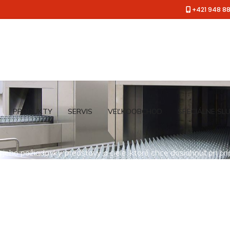
+421 948 8
PRODUKTY
SERVIS
VEĽKOOBCHOD
ŠPECIÁLNE SL
jeho požiadavky, predstavy a ciele, ktoré chce dosiahnuť pri pr