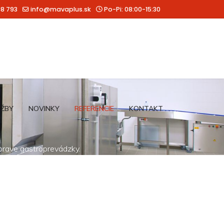
88 793
info@mavaplus.sk
Po-Pi: 08:00-15:30
UŽBY
NOVINKY
REFERENCIE
KONTAKT
íprave gastroprevádzky.