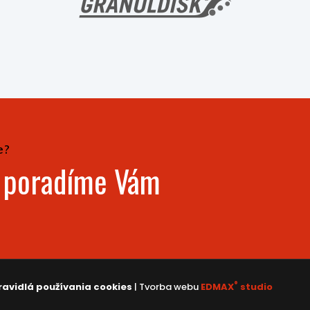
e?
- poradíme Vám
®
ravidlá používania cookies
| Tvorba webu
EDMAX
studio