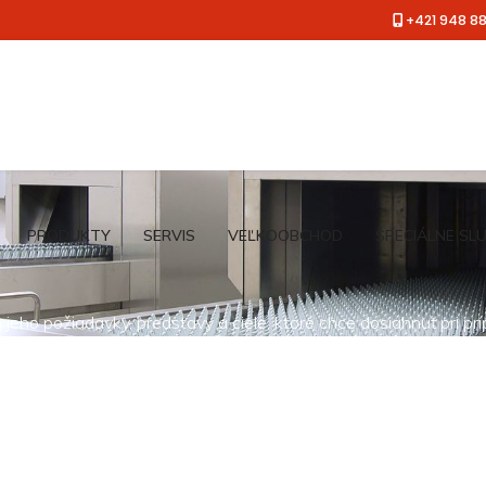
+421 948 8
PRODUKTY
SERVIS
VEĽKOOBCHOD
ŠPECIÁLNE SL
jeho požiadavky, predstavy a ciele, ktoré chce dosiahnuť pri pr