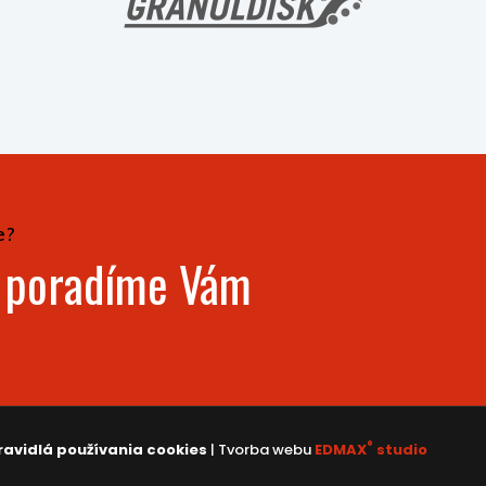
e?
- poradíme Vám
®
ravidlá používania cookies
| Tvorba webu
EDMAX
studio