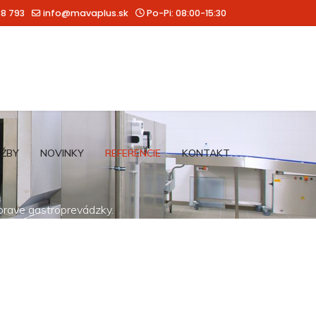
88 793
info@mavaplus.sk
Po-Pi: 08:00-15:30
UŽBY
NOVINKY
REFERENCIE
KONTAKT
íprave gastroprevádzky.