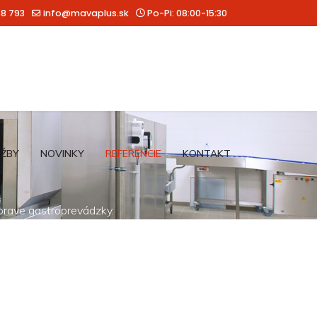
88 793
info@mavaplus.sk
Po-Pi: 08:00-15:30
UŽBY
NOVINKY
REFERENCIE
KONTAKT
íprave gastroprevádzky.