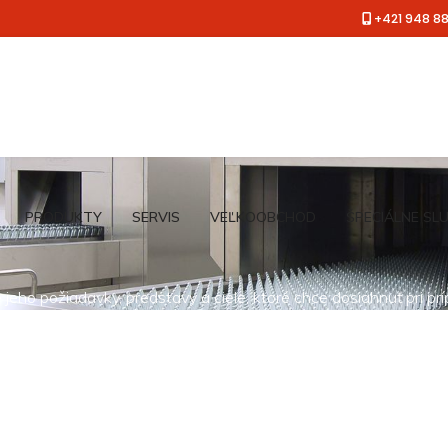
+421 948 8
PRODUKTY
SERVIS
VEĽKOOBCHOD
ŠPECIÁLNE SL
jeho požiadavky, predstavy a ciele, ktoré chce dosiahnuť pri pr