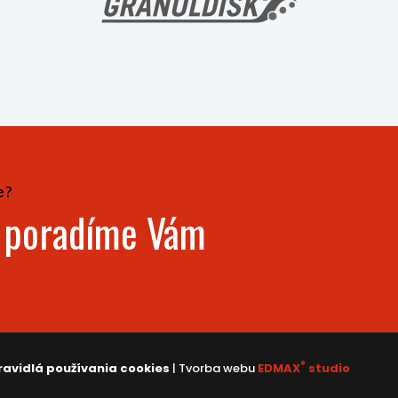
e?
- poradíme Vám
®
ravidlá používania cookies
| Tvorba webu
EDMAX
studio