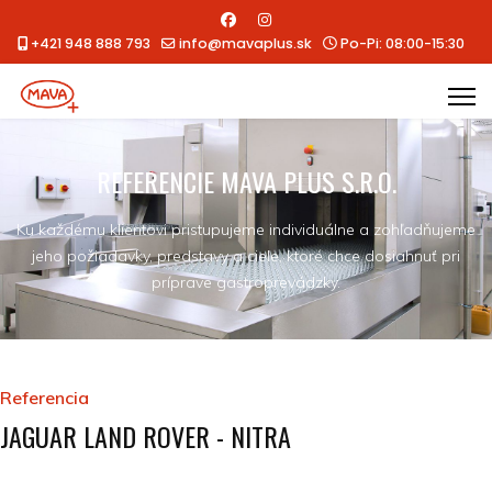
+421 948 888 793
info@mavaplus.sk
Po-Pi: 08:00-15:30
REFERENCIE MAVA PLUS S.R.O.
Ku každému klientovi pristupujeme individuálne a zohľadňujeme
jeho požiadavky, predstavy a ciele, ktoré chce dosiahnuť pri
príprave gastroprevádzky.
Referencia
JAGUAR LAND ROVER - NITRA