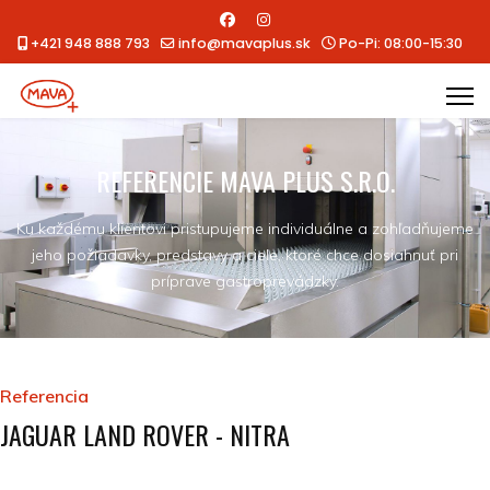
+421 948 888 793
info@mavaplus.sk
Po-Pi: 08:00-15:30
REFERENCIE MAVA PLUS S.R.O.
Ku každému klientovi pristupujeme individuálne a zohľadňujeme
jeho požiadavky, predstavy a ciele, ktoré chce dosiahnuť pri
príprave gastroprevádzky.
Referencia
JAGUAR LAND ROVER - NITRA