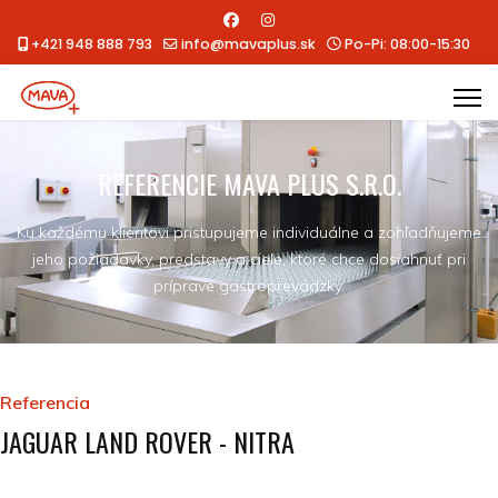
+421 948 888 793
info@mavaplus.sk
Po-Pi: 08:00-15:30
REFERENCIE MAVA PLUS S.R.O.
Ku každému klientovi pristupujeme individuálne a zohľadňujeme
jeho požiadavky, predstavy a ciele, ktoré chce dosiahnuť pri
príprave gastroprevádzky.
Referencia
JAGUAR LAND ROVER - NITRA