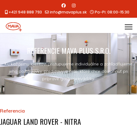
+421 948 888 793
info@mavaplus.sk
Po-Pi: 08:00-15:30
REFERENCIE MAVA PLUS S.R.O.
Ku každému klientovi pristupujeme individuálne a zohľadňujeme
jeho požiadavky, predstavy a ciele, ktoré chce dosiahnuť pri
príprave gastroprevádzky.
Referencia
JAGUAR LAND ROVER - NITRA