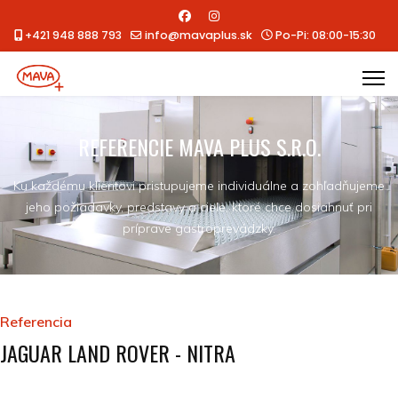
+421 948 888 793
info@mavaplus.sk
Po-Pi: 08:00-15:30
REFERENCIE MAVA PLUS S.R.O.
Ku každému klientovi pristupujeme individuálne a zohľadňujeme
jeho požiadavky, predstavy a ciele, ktoré chce dosiahnuť pri
príprave gastroprevádzky.
Referencia
JAGUAR LAND ROVER - NITRA