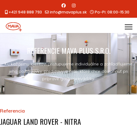
+421 948 888 793
info@mavaplus.sk
Po-Pi: 08:00-15:30
REFERENCIE MAVA PLUS S.R.O.
Ku každému klientovi pristupujeme individuálne a zohľadňujeme
jeho požiadavky, predstavy a ciele, ktoré chce dosiahnuť pri
príprave gastroprevádzky.
Referencia
JAGUAR LAND ROVER - NITRA